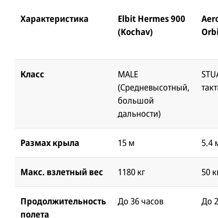
Характеристика
Elbit Hermes 900
Aer
(Kochav)
Orbi
Класс
MALE
STU
(Средневысотный,
так
большой
дальности)
Размах крыла
15 м
5.4 
Макс. взлетный вес
1180 кг
50 к
Продолжительность
До 36 часов
До 
полета