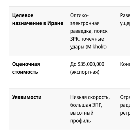
Целевое
Оптико-
Раз
назначение в Иране
электронная
уще
разведка, поиск
ЗРК, точечные
удары (Mikholit)
Оценочная
До $35,000,000
Кон
стоимость
(экспортная)
Уязвимости
Низкая скорость,
Огр
большая ЭПР,
ради
высотный
рет
профиль