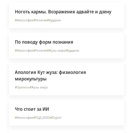
Ноготь кармы. Возражения адвайте и дзену
#
Философия
#
Религия
#
Буддизм
По поводу форм познания
#
Философия
#
Религия
#
Жузы мира
#
Буддизм
Апология Кут жуза: физиология
мирокультуры
#
Проекты
#
Жузы мира
Что стоит за ИИ
#
Философия
#
ПЦД (DDD)
#
Digital