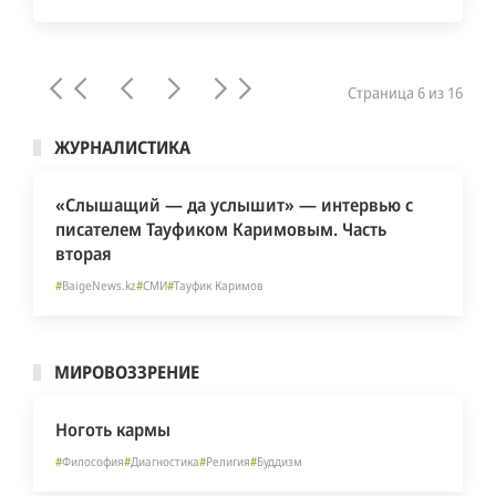
Страница 6 из 16
ЖУРНАЛИСТИКА
«Слышащий — да услышит» — интервью с
писателем Тауфиком Каримовым. Часть
вторая
#
BaigeNews.kz
#
СМИ
#
Тауфик Каримов
МИРОВОЗЗРЕНИЕ
Ноготь кармы
#
Философия
#
Диагностика
#
Религия
#
Буддизм