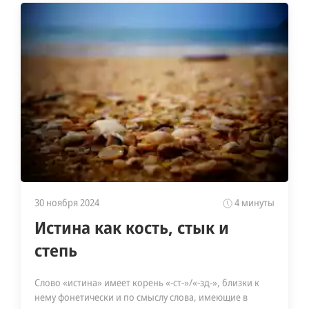
30 ноября 2024
4 минуты
Истина как кость, стык и
степь
Слово «истина» имеет корень «-ст-»/«-зд-», близки к
нему фонетически и по смыслу слова, имеющие в