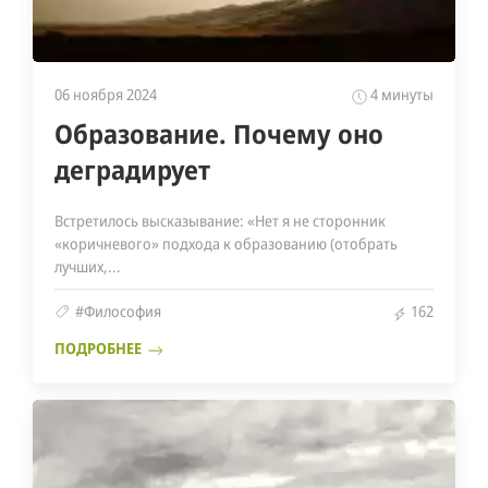
06 ноября 2024
4 минуты
Образование. Почему оно
деградирует
Встретилось высказывание: «Нет я не сторонник
«коричневого» подхода к образованию (отобрать
лучших,...
#Философия
162
ПОДРОБНЕЕ