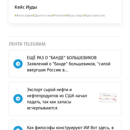
Кейс Иуды
#
Философия
#
Диагностика
#
Религия
#
Жузы мира
#
Христианство
ЛЕНТА TELEGRAM
ЕЩЁ РАЗ О "БАНДЕ" БОЛЬШЕВИКОВ
Заявлений о "банде" большевиков, "силой
ввергших Россию в...
Экспорт сырой нефти и
нефтепродуктов из США начал
падать, так как запасы
исчерпываются
Как философы конструируют ИИ Вот здесь, в