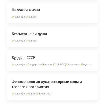
Пирожки жизни
#
Философия
#
Религия
Бессмертна ли душа
#
Философия
#
Религия
Будды в СССР
#
Философия
#
Государство
#
Религия
#
ПЦД (DDD)
#
Жузы мира
#
Буддизм
Феноменология духа: сенсорные коды и
теология восприятия
#
Философия
#
Религия
#
Жузы мира