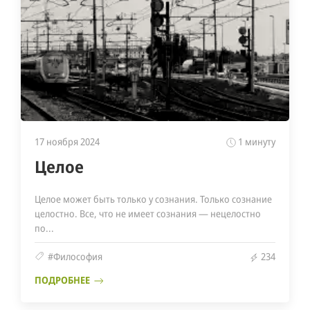
17 ноября 2024
1 минуту
Целое
Целое может быть только у сознания. Только сознание
целостно. Все, что не имеет сознания — нецелостно
по...
#Философия
234
ПОДРОБНЕЕ