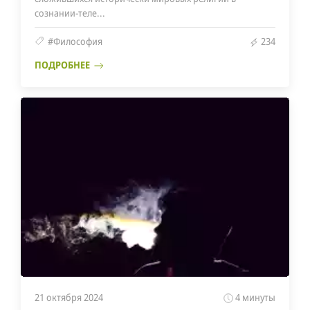
сознании-теле...
#Философия
234
ПОДРОБНЕЕ
21 октября 2024
4 минуты